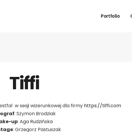
Portfolio – M
Portfolio
Portfolio – Ed
Portfolio – T
Portfolio – Po
Portfolio – M
Portfolio – Bi
Portfolio – Ed
Portfolio – St
Portfolio – T
kąpielowe
Portfolio – Po
Tiffi
Polaroidy
Portfolio – Bi
Portfolio – St
kąpielowe
stfal
w sesji wizerunkowej dla firmy
https://tiffi.com
Polaroidy
tograf
: Szymon Brodziak
ake-up
: Aga
Rudzińska
stage
: Grzegorz Pastuszak