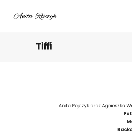
Tiffi
Anita
Rojczyk
oraz Agnieszka
We
Fo
M
Back