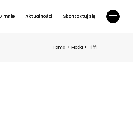
oda
O mnie
Aktualności
Skontaktuj się
ytorial
esty
rtret
oda
Home
Moda
Tiffi
elizna
ytorial
roje
esty
rtret
elizna
roje