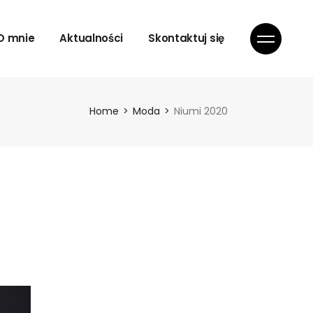
oda
O mnie
Aktualności
Skontaktuj się
ytorial
esty
rtret
oda
Home
Moda
Niumi 2020
elizna
ytorial
roje
esty
rtret
elizna
roje